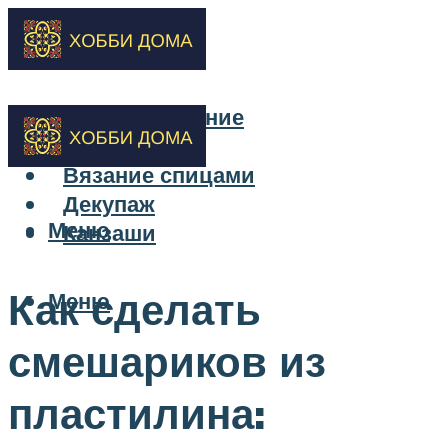
Бисероплетение
Вышивка
Вязание спицами
Декупаж
Меню
Канзаши
Как сделать
Меню
смешариков из
пластилина: