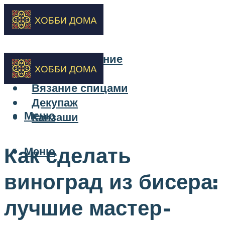
Бисероплетение
Вышивка
Вязание спицами
Декупаж
Меню
Канзаши
Как сделать
Меню
виноград из бисера:
лучшие мастер-