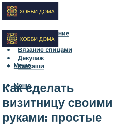
Бисероплетение
Вышивка
Вязание спицами
Декупаж
Меню
Канзаши
Как сделать
Меню
визитницу своими
руками: простые