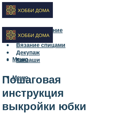
Бисероплетение
Вышивка
Вязание спицами
Декупаж
Меню
Канзаши
Пошаговая
Меню
инструкция
выкройки юбки