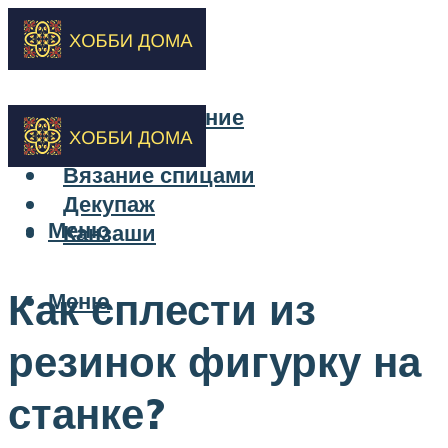
Бисероплетение
Вышивка
Вязание спицами
Декупаж
Меню
Канзаши
Как сплести из
Меню
резинок фигурку на
станке?