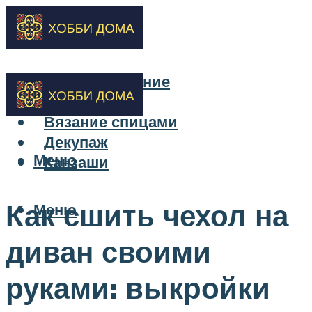
Бисероплетение
Вышивка
Вязание спицами
Декупаж
Меню
Канзаши
Как сшить чехол на
Меню
диван своими
руками: выкройки