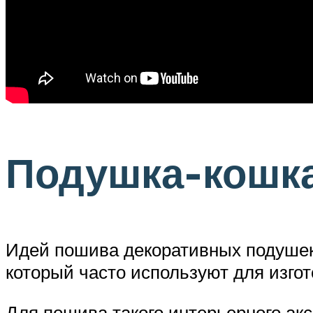
Подушка-кошк
Идей пошива декоративных подушек
который часто используют для изгот
Для пошива такого интерьерного ак