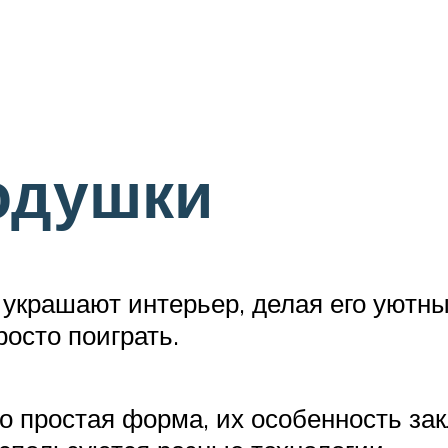
одушки
е украшают интерьер, делая его уют
росто поиграть.
но простая форма, их особенность за