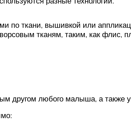
спользуются разные технологии.
ми по ткани, вышивкой или аппликац
орсовым тканям, таким, как флис, п
ным другом любого малыша, а также у
имо: