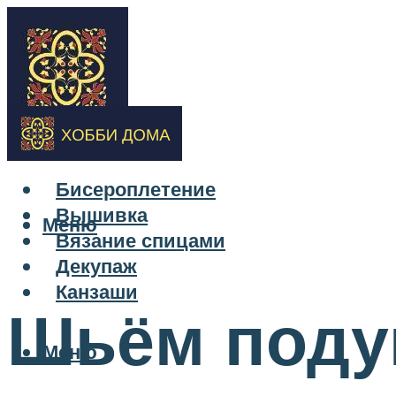
Бисероплетение
Вышивка
Меню
Вязание спицами
Декупаж
Канзаши
Шьём поду
Меню