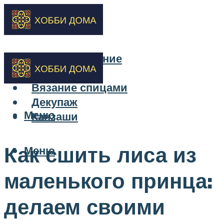
Бисероплетение
Вышивка
Вязание спицами
Декупаж
Меню
Канзаши
Как сшить лиса из
Меню
маленького принца:
делаем своими