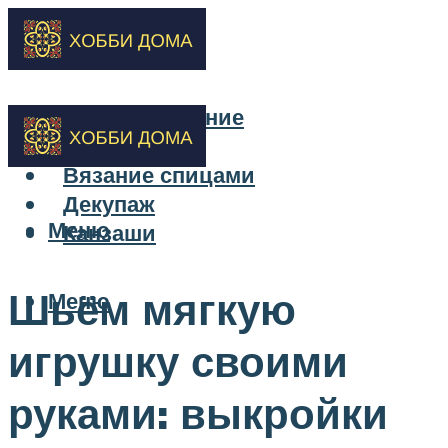
Бисероплетение
Вышивка
Вязание спицами
Декупаж
Меню
Канзаши
Шьём мягкую
Меню
игрушку своими
руками: выкройки