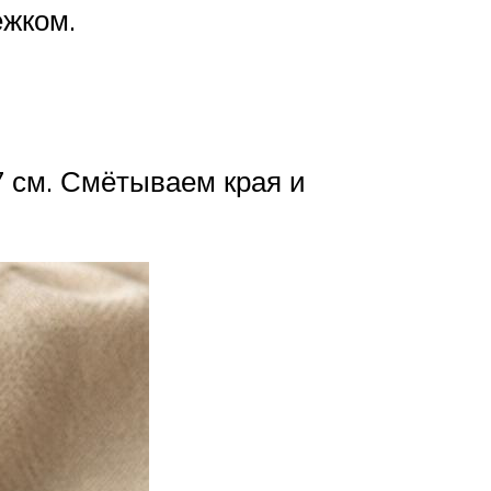
ежком.
7 см. Смётываем края и