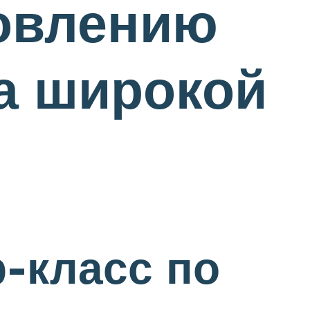
товлению
а широкой
-класс по