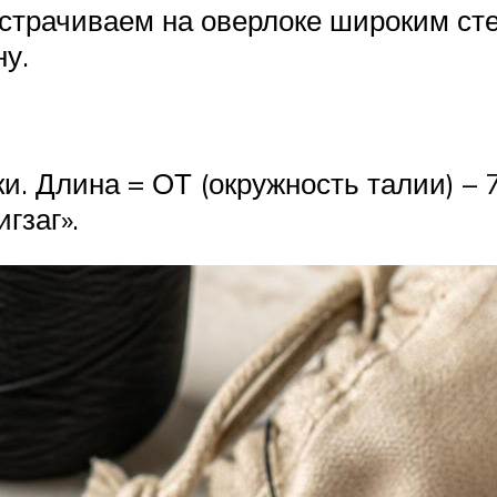
страчиваем на оверлоке широким ст
у.
и. Длина = ОТ (окружность талии) – 
гзаг».