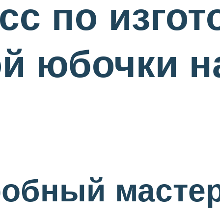
сс по изго
й юбочки н
обный мастер