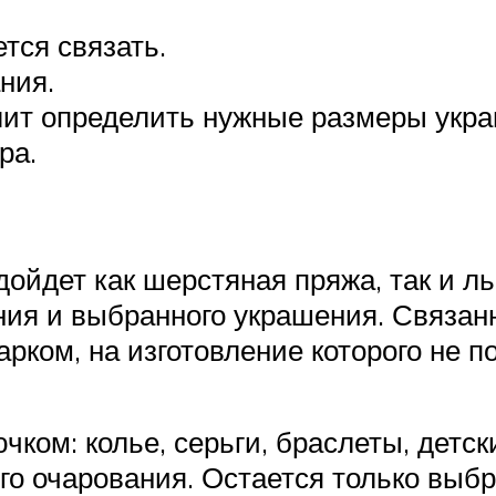
тся связать.
ния.
лит определить нужные размеры укр
ра.
ойдет как шерстяная пряжа, так и л
ания и выбранного украшения. Связан
рком, на изготовление которого не п
ком: колье, серьги, браслеты, детски
ого очарования. Остается только выбр