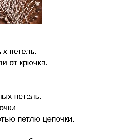
ых петель.
и от крючка.
.
ных петель.
очки.
етью петлю цепочки.