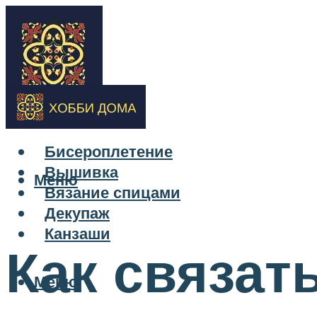
Бисероплетение
Вышивка
Меню
Вязание спицами
Декупаж
Канзаши
Как связат
Меню