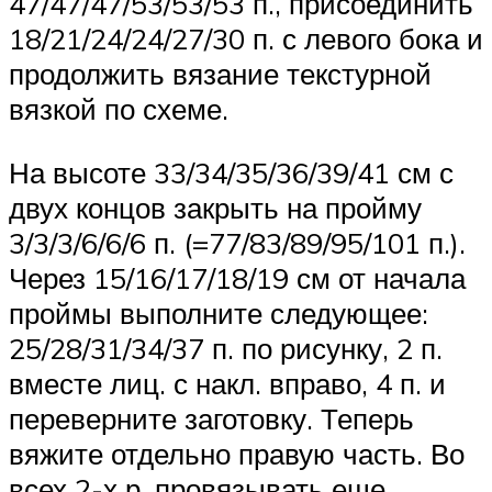
47/47/47/53/53/53 п., присоединить
18/21/24/24/27/30 п. с левого бока и
продолжить вязание текстурной
вязкой по схеме.
На высоте 33/34/35/36/39/41 см с
двух концов закрыть на пройму
3/3/3/6/6/6 п. (=77/83/89/95/101 п.).
Через 15/16/17/18/19 см от начала
проймы выполните следующее:
25/28/31/34/37 п. по рисунку, 2 п.
вместе лиц. с накл. вправо, 4 п. и
переверните заготовку. Теперь
вяжите отдельно правую часть. Во
всех 2-х р. провязывать еще