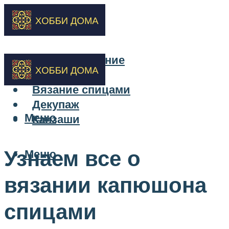
Бисероплетение
Вышивка
Вязание спицами
Декупаж
Меню
Канзаши
Узнаем все о
Меню
вязании капюшона
спицами