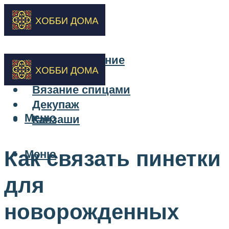
Бисероплетение
Вышивка
Вязание спицами
Декупаж
Меню
Канзаши
Как связать пинетки
Меню
для
новорожденных