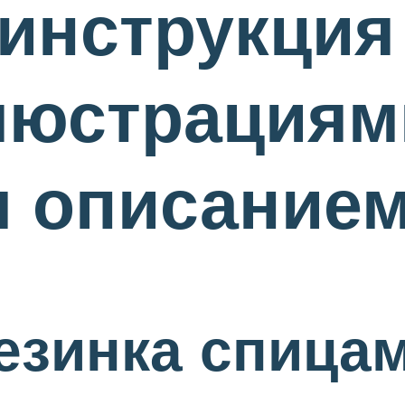
инструкция
люстрациям
 описание
езинка спицам