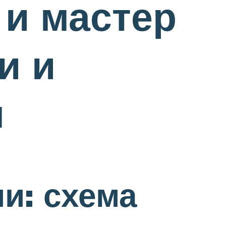
 и мастер
и и
м
и: схема