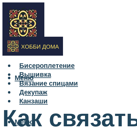
Бисероплетение
Вышивка
Меню
Вязание спицами
Декупаж
Канзаши
Как связат
Меню