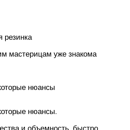
я резинка
гим мастерицам уже знакома
екоторые нюансы
которые нюансы.
щества и объемность, быстро