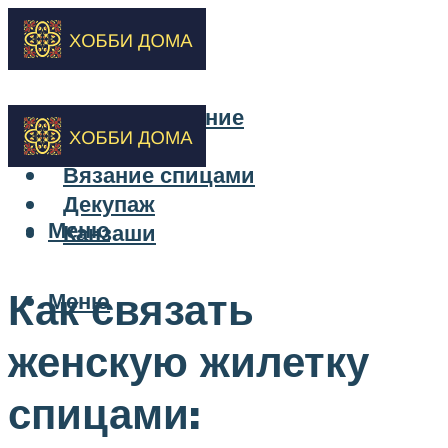
Бисероплетение
Вышивка
Вязание спицами
Декупаж
Меню
Канзаши
Как связать
Меню
женскую жилетку
спицами: