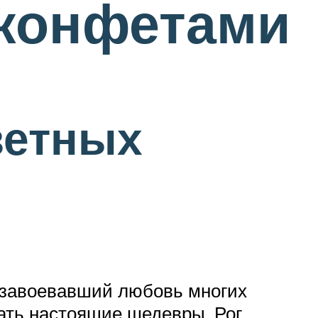
 конфетами
зетных
, завоевавший любовь многих
лать настоящие шедевры. Рог