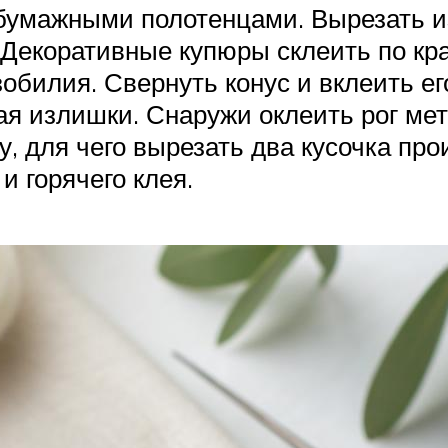
бумажными полотенцами. Вырезать из
. Декоративные купюры склеить по кр
билия. Свернуть конус и вклеить его
зая излишки. Снаружи оклеить рог м
ку, для чего вырезать два кусочка п
 горячего клея.