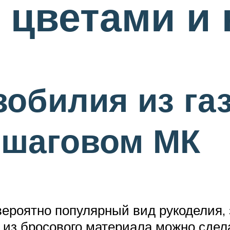
 цветами и
зобилия из га
ошаговом МК
евероятно популярный вид рукоделия
о из бросового материала можно сде