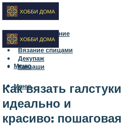
Бисероплетение
Вышивка
Вязание спицами
Декупаж
Меню
Канзаши
Как вязать галстуки
Меню
идеально и
красиво: пошаговая