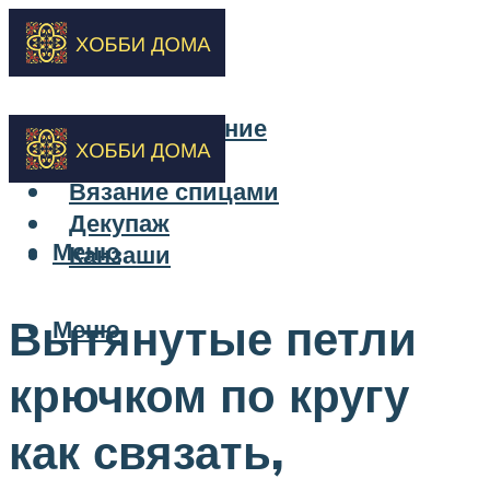
Бисероплетение
Вышивка
Вязание спицами
Декупаж
Меню
Канзаши
Вытянутые петли
Меню
крючком по кругу
как связать,