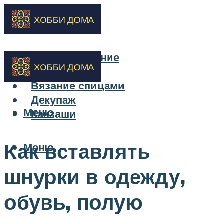
Бисероплетение
Вышивка
Вязание спицами
Декупаж
Меню
Канзаши
Как вставлять
Меню
шнурки в одежду,
обувь, полую