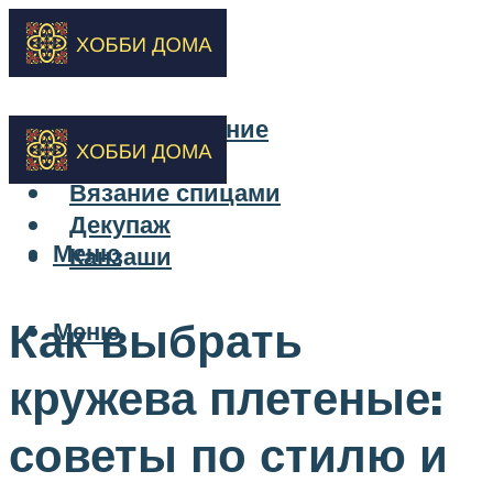
Бисероплетение
Вышивка
Вязание спицами
Декупаж
Меню
Канзаши
Как выбрать
Меню
кружева плетеные:
советы по стилю и