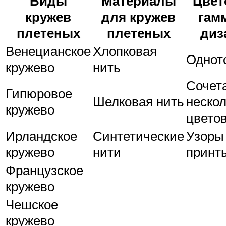
Виды
Материалы
Цвет
кружев
для кружев
гам
плетеных
плетеных
диз
Венецианское
Хлопковая
Однот
кружево
нить
Сочет
Гипюровое
Шелковая нить
неско
кружево
цвето
Ирландское
Синтетические
Узоры
кружево
нити
принт
Французское
кружево
Чешское
кружево