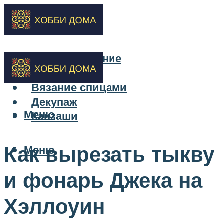
Бисероплетение
Вышивка
Вязание спицами
Декупаж
Меню
Канзаши
Как вырезать тыкву
Меню
и фонарь Джека на
Хэллоуин