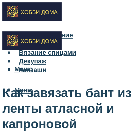
Бисероплетение
Вышивка
Вязание спицами
Декупаж
Меню
Канзаши
Как завязать бант из
Меню
ленты атласной и
капроновой