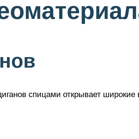
деоматериа
анов
диганов спицами открывает широкие 