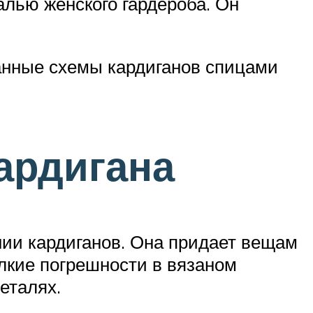
алью женского гардероба. Он
анные схемы кардиганов спицами
ардигана
ии кардиганов. Она придает вещам
лкие погрешности в вязаном
еталях.