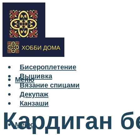
Бисероплетение
Вышивка
Меню
Вязание спицами
Декупаж
Канзаши
Кардиган б
Меню