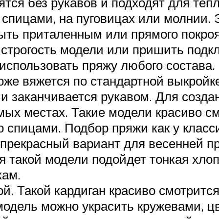
тся без рукавов и подходят для тепл
спицами, на пуговицах или молнии. 
ыть приталенным или прямого покро
 строгость модели или пришить под
использовать пряжу любого состава.
оже вяжется по стандартной выкройке
 и заканчивается рукавом. Для созд
мых местах. Такие модели красиво см
 спицами. Подбор пряжи как у класс
прекрасный вариант для весенней пр
я такой модели подойдет тонкая хлоп
кам.
й. Такой кардиган красиво смотрится
модель можно украсить кружевами, ц