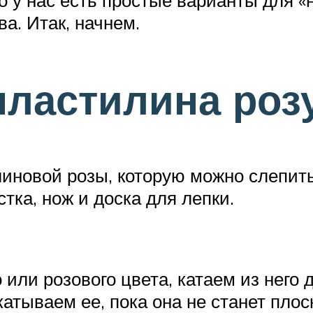
о у нас есть простые варианты для «
а. Итак, начнем.
пластилина розу
иновой розы, которую можно слепить 
тка, нож и доска для лепки.
о или розового цвета, катаем из него
катываем ее, пока она не станет пло