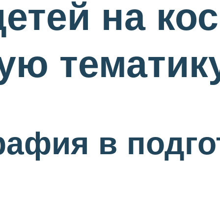
детей на ко
ую тематик
рафия в подго