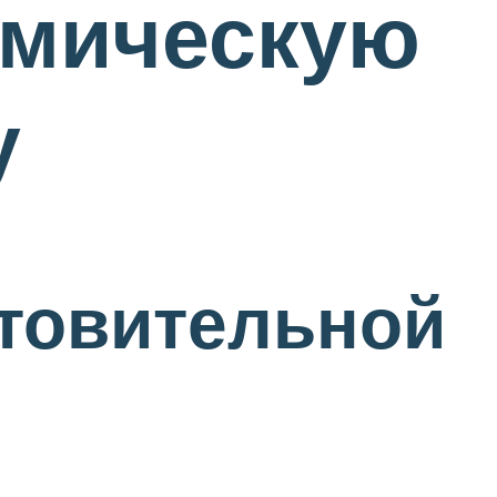
смическую
у
товительной