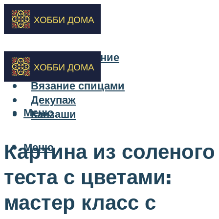
Бисероплетение
Вышивка
Вязание спицами
Декупаж
Меню
Канзаши
Картина из соленого
Меню
теста с цветами:
мастер класс с