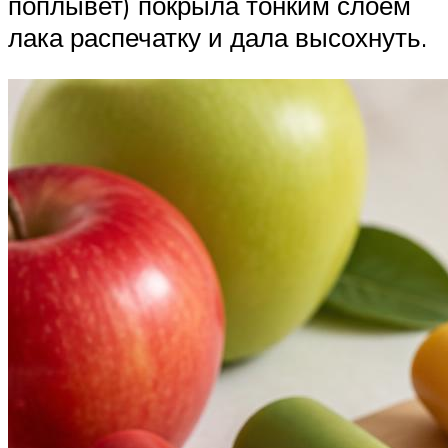
поплывет) покрыла тонким слоем
лака распечатку и дала высохнуть.