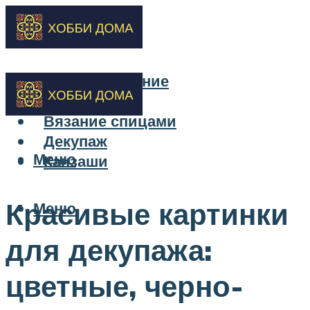
Бисероплетение
Вышивка
Вязание спицами
Декупаж
Меню
Канзаши
Красивые картинки
Меню
для декупажа:
цветные, черно-