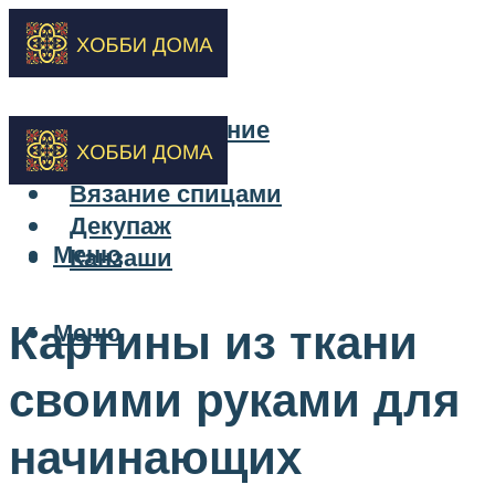
Бисероплетение
Вышивка
Вязание спицами
Декупаж
Меню
Канзаши
Картины из ткани
Меню
своими руками для
начинающих