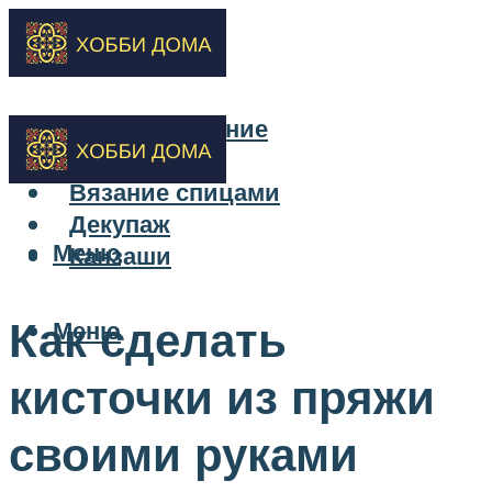
Бисероплетение
Вышивка
Вязание спицами
Декупаж
Меню
Канзаши
Как сделать
Меню
кисточки из пряжи
своими руками