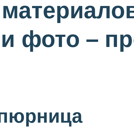
 материалов
и фото – пр
упюрница