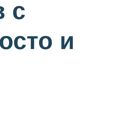
 с
осто и