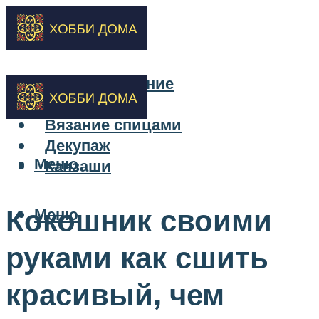
Бисероплетение
Вышивка
Вязание спицами
Декупаж
Меню
Канзаши
Кокошник своими
Меню
руками как сшить
красивый, чем