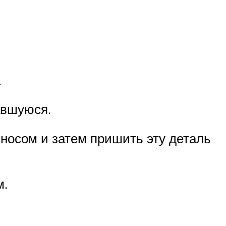
.
авшуюся.
 носом и затем пришить эту деталь
м.