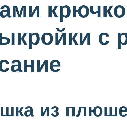
ами крючко
ыкройки с 
сание
ишка из плюш