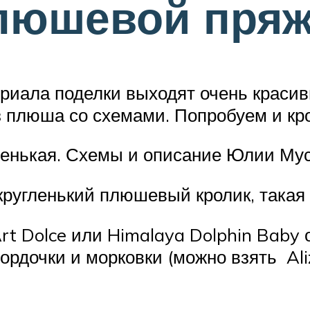
плюшевой пря
риала поделки выходят очень красив
 плюша со схемами. Попробуем и кро
ленькая. Схемы и описание Юлии Мус
кругленький плюшевый кролик, такая
t Dolce или Himalaya Dolphin Baby о
рдочки и морковки (можно взять Aliz