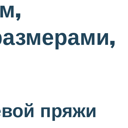
м,
размерами,
евой пряжи