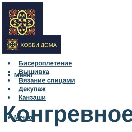
Бисероплетение
Вышивка
Меню
Вязание спицами
Декупаж
Канзаши
Конгревное
Меню