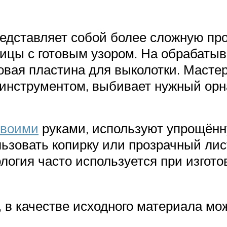
редставляет собой более сложную про
рицы с готовым узором. На обрабаты
овая пластина для выколотки. Мастер
инструментом, выбивает нужный орн
своими
руками, используют упрощённу
льзовать копирку или прозрачный лис
огия часто используется при изгото
и, в качестве исходного материала мо