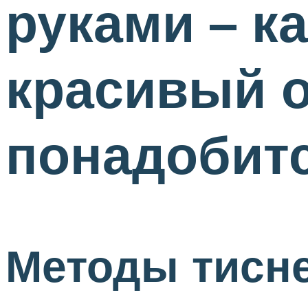
руками – к
красивый о
понадобит
Методы тисн