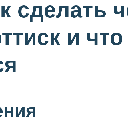
ак сделать ч
ттиск и что
ся
ения