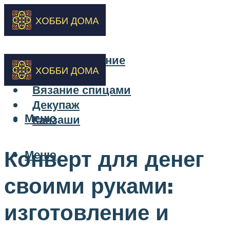
Бисероплетение
Вышивка
Вязание спицами
Декупаж
Меню
Канзаши
Конверт для денег
Меню
своими руками:
изготовление и