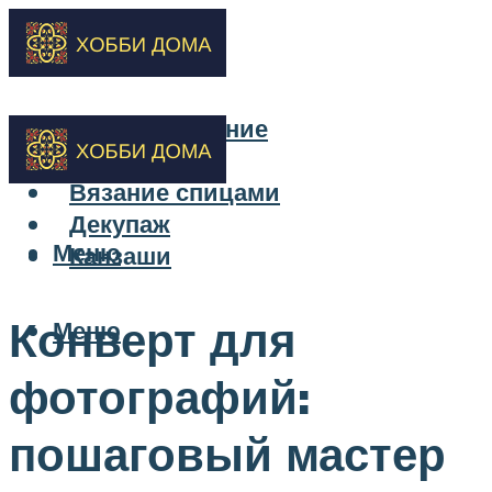
Бисероплетение
Вышивка
Вязание спицами
Декупаж
Меню
Канзаши
Конверт для
Меню
фотографий:
пошаговый мастер