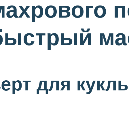
махрового п
быстрый ма
ерт для куклы