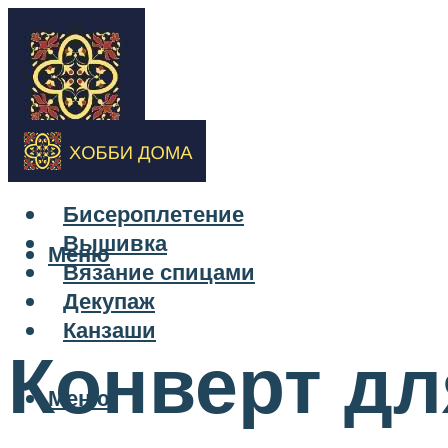
Бисероплетение
Вышивка
Меню
Вязание спицами
Декупаж
Канзаши
Конверт дл
Меню