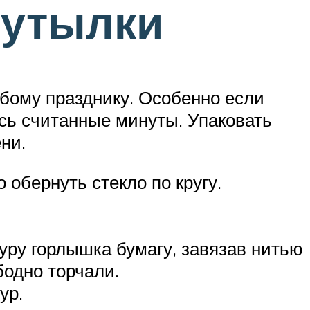
бутылки
юбому празднику. Особенно если
ись считанные минуты. Упаковать
ни.
 обернуть стекло по кругу.
туру горлышка бумагу, завязав нитью
бодно торчали.
ур.