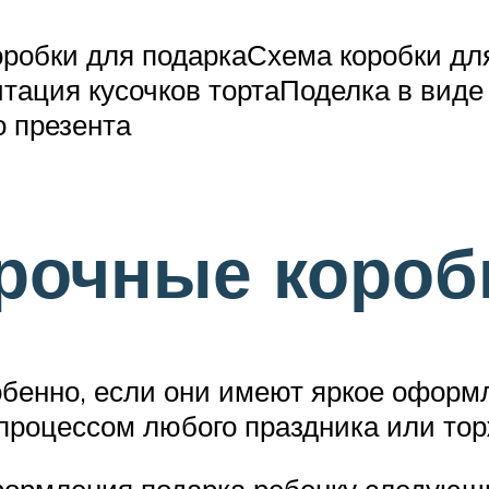
оробки для подаркаСхема коробки дл
тация кусочков тортаПоделка в вид
 презента
рочные короб
обенно, если они имеют яркое офор
процессом любого праздника или тор
формления подарка ребенку следующ