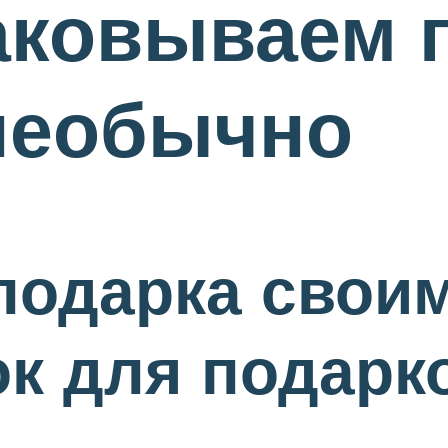
аковываем 
 необычно
подарка свои
к для подарк