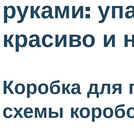
руками: уп
красиво и
Коробка для 
схемы коробо