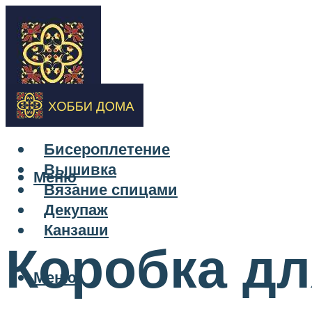
Бисероплетение
Вышивка
Меню
Вязание спицами
Декупаж
Канзаши
Коробка дл
Меню