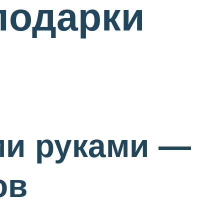
подарки
ми руками —
ов