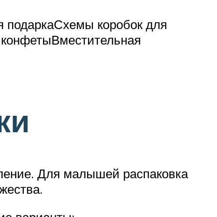
я подаркаСхемы коробок для
е конфетыВместительная
ки
мление. Для малышей распаковка
жества.
ие варианты: