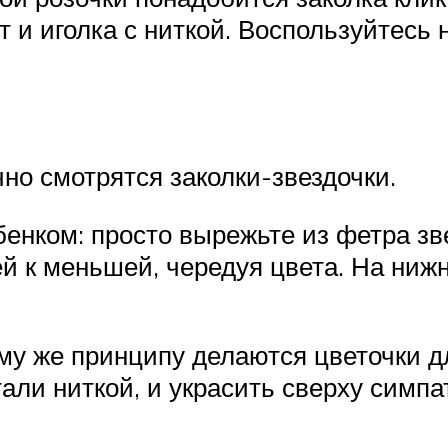
 и иголка с ниткой. Воспользуйтесь
но смотрятся заколки-звездочки.
бенком: просто вырежьте из фетра зв
шей к меньшей, чередуя цвета. На ниж
му же принципу делаются цветочки д
ли ниткой, и украсить сверху симпа