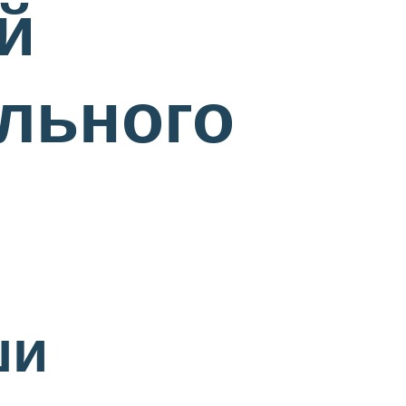
й
ального
ши