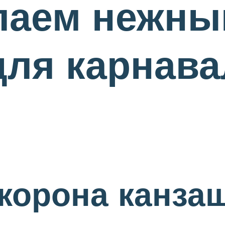
елаем нежны
для карнав
корона канза