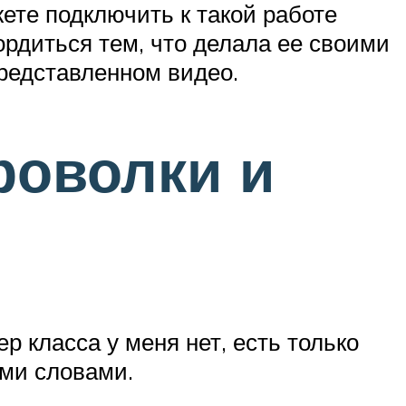
жете подключить к такой работе
ордиться тем, что делала ее своими
представленном видео.
роволки и
р класса у меня нет, есть только
ими словами.