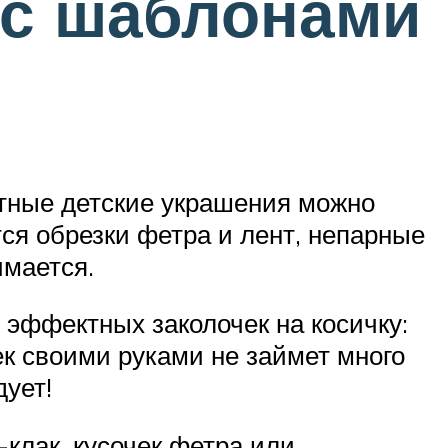
 с шаблонами
естные детские украшения можно
тся обрезки фетра и лент, непарные
имается.
 эффектных заколочек на косичку:
ек своими руками не займет много
дует!
-клак, кусочек фетра или