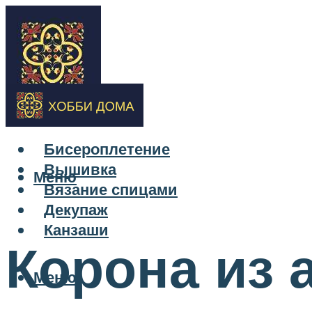
Бисероплетение
Вышивка
Меню
Вязание спицами
Декупаж
Канзаши
Корона из 
Меню