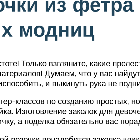
чки из фетра
их модниц
остоте! Только взгляните, какие прел
атериалов! Думаем, что у вас найду
риспособить, и выкинуть рука не подн
ер-классов по созданию простых, но
йка. Изготовление заколок для девоч
чку, а поделка обязательно вас пора
ой розочки понадобится заколка клик