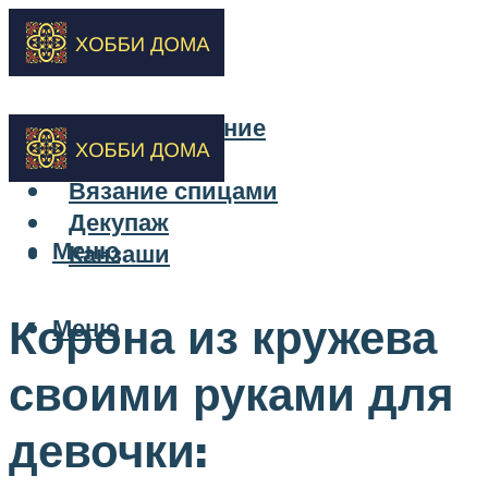
Бисероплетение
Вышивка
Вязание спицами
Декупаж
Меню
Канзаши
Корона из кружева
Меню
своими руками для
девочки: