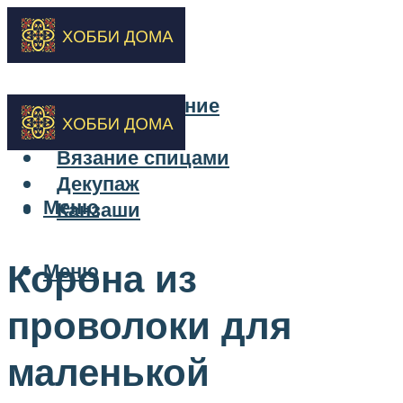
Бисероплетение
Вышивка
Вязание спицами
Декупаж
Меню
Канзаши
Корона из
Меню
проволоки для
маленькой