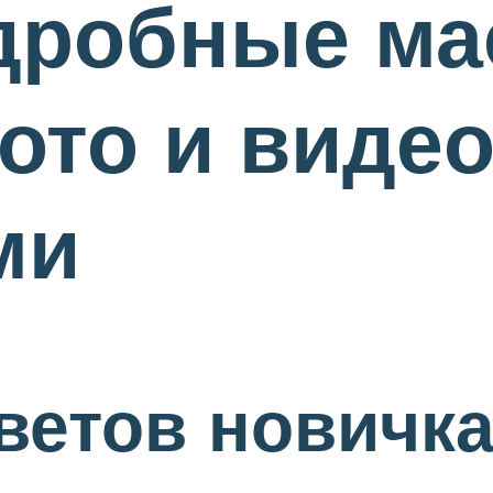
дробные ма
ото и виде
ми
ветов новичк