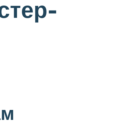
стер-
о
ам