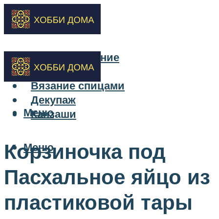
Бисероплетение
Вышивка
Вязание спицами
Декупаж
Меню
Канзаши
Корзиночка под
Меню
Пасхальное яйцо из
пластиковой тары