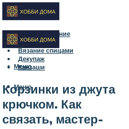
Бисероплетение
Вышивка
Вязание спицами
Декупаж
Меню
Канзаши
Корзинки из джута
Меню
крючком. Как
связать, мастер-