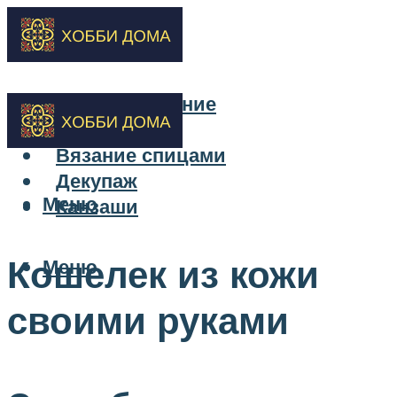
Бисероплетение
Вышивка
Вязание спицами
Декупаж
Меню
Канзаши
Кошелек из кожи
Меню
своими руками