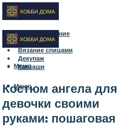
Бисероплетение
Вышивка
Вязание спицами
Декупаж
Меню
Канзаши
Костюм ангела для
Меню
девочки своими
руками: пошаговая