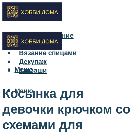
Бисероплетение
Вышивка
Вязание спицами
Декупаж
Меню
Канзаши
Косынка для
Меню
девочки крючком со
схемами для