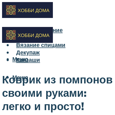
Бисероплетение
Вышивка
Вязание спицами
Декупаж
Меню
Канзаши
Коврик из помпонов
Меню
своими руками:
легко и просто!