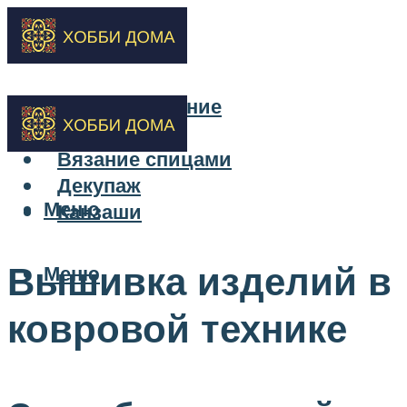
Бисероплетение
Вышивка
Вязание спицами
Декупаж
Меню
Канзаши
Вышивка изделий в
Меню
ковровой технике