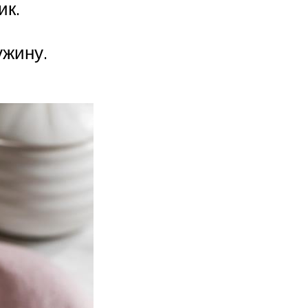
ик.
ужину.