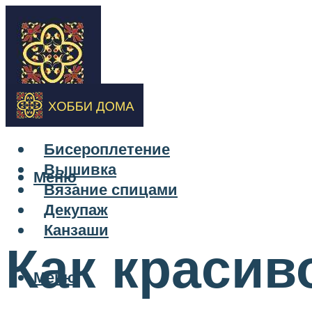
Бисероплетение
Вышивка
Меню
Вязание спицами
Декупаж
Канзаши
Как красив
Меню