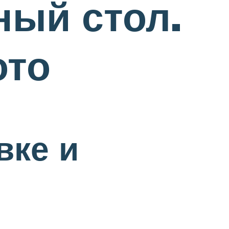
ный стол.
ото
вке и