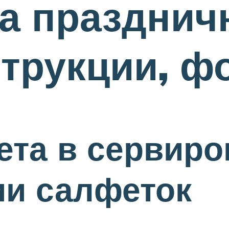
а празднич
трукции, ф
ета в сервиро
ии салфеток