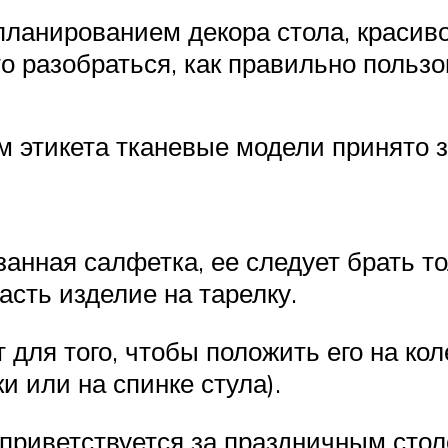
планированием декора стола, красив
это разобраться, как правильно поль
этикета тканевые модели принято з
занная салфетка, ее следует брать т
сть изделие на тарелку.
для того, чтобы положить его на кол
и или на спинке стула).
приветствуется за праздничным стол