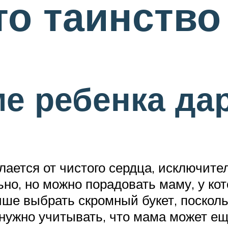
то таинство
е ребенка да
лается от чистого сердца, исключите
но, но можно порадовать маму, у ко
чше выбрать скромный букет, поско
е нужно учитывать, что мама может е