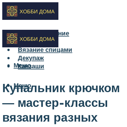
Бисероплетение
Вышивка
Вязание спицами
Декупаж
Меню
Канзаши
Купальник крючком
Меню
— мастер-классы
вязания разных